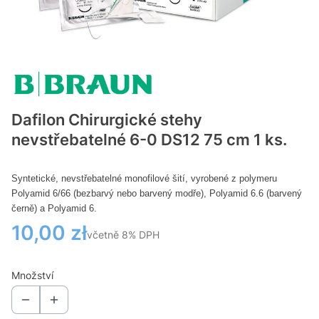
Dafilon Chirurgické stehy
nevstřebatelné 6-0 DS12 75 cm 1 ks.
Syntetické, nevstřebatelné monofilové šití, vyrobené z polymeru
Polyamid 6/66 (bezbarvý nebo barvený modře), Polyamid 6.6 (barvený
černě) a Polyamid 6.
Cena
10,00 zł
včetně 8% DPH
včetně
8%
DPH
Množství