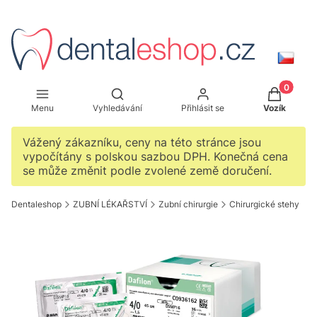
Produkty 
Otevřít vyhledávač
Menu
Vyhledávání
Přihlásit se
Vozík
Vážený zákazníku, ceny na této stránce jsou
vypočítány s polskou sazbou DPH. Konečná cena
se může změnit podle zvolené země doručení.
Dentaleshop
ZUBNÍ LÉKAŘSTVÍ
Zubní chirurgie
Chirurgické stehy