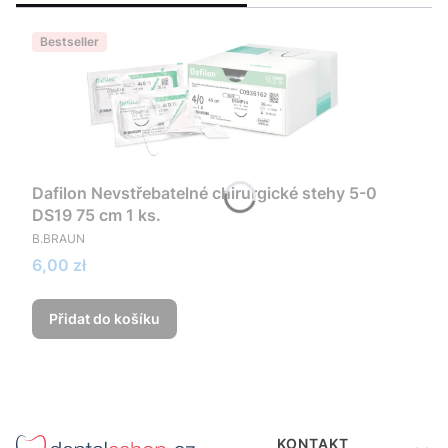
Bestseller
Dafilon Nevstřebatelné chirurgické stehy 5-0
DS19 75 cm 1 ks.
VÝROBCE
B.BRAUN
Cena
6,00 zł
Přidat do košíku
Menu v zápatí
KONTAKT