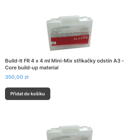
Build-It FR 4 x 4 ml Mini-Mix stříkačky odstín A3 -
Core build-up material
Cena
350,00 zł
Přidat do košíku