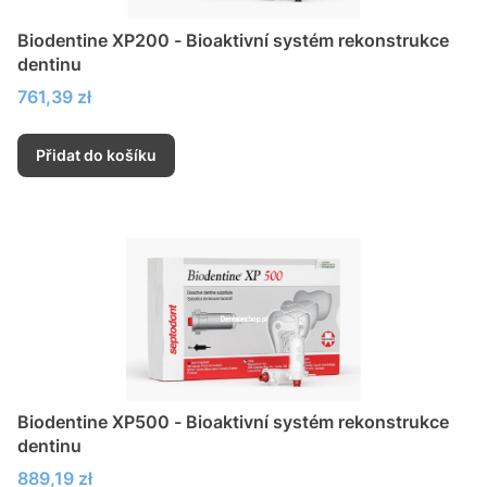
Biodentine XP200 - Bioaktivní systém rekonstrukce
dentinu
Cena
761,39 zł
Přidat do košíku
Biodentine XP500 - Bioaktivní systém rekonstrukce
dentinu
Cena
889,19 zł