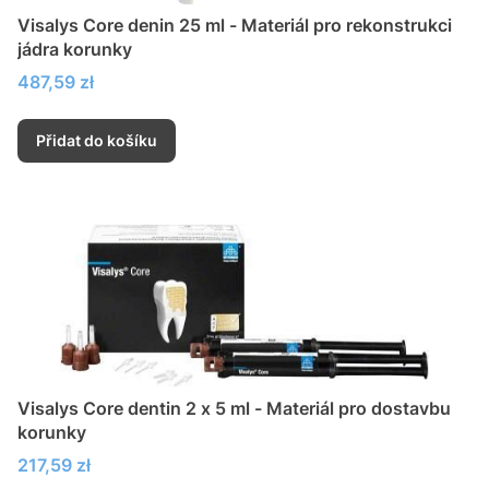
Visalys Core denin 25 ml - Materiál pro rekonstrukci
jádra korunky
Cena
487,59 zł
Přidat do košíku
Visalys Core dentin 2 x 5 ml - Materiál pro dostavbu
korunky
Cena
217,59 zł