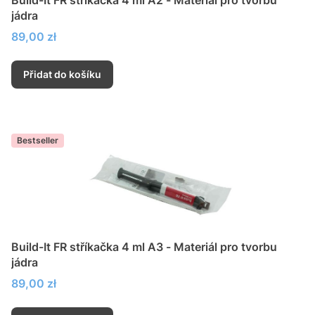
jádra
Cena
89,00 zł
Přidat do košíku
Bestseller
Build-It FR stříkačka 4 ml A3 - Materiál pro tvorbu
jádra
Cena
89,00 zł