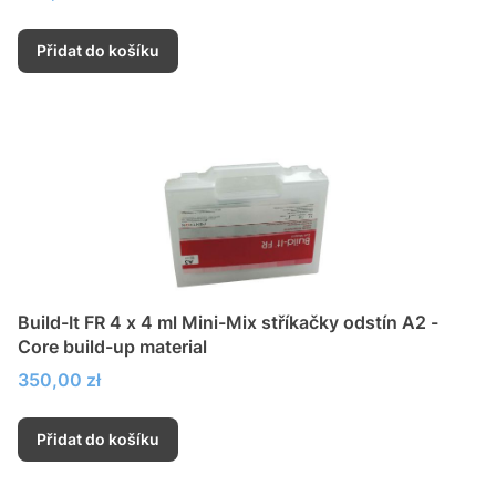
Přidat do košíku
Build-It FR 4 x 4 ml Mini-Mix stříkačky odstín A2 -
Core build-up material
Cena
350,00 zł
Přidat do košíku