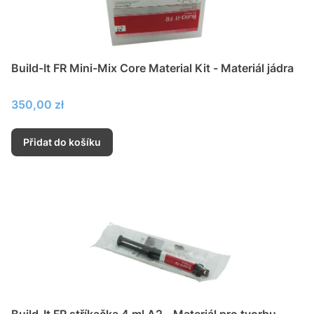
Build-It FR Mini-Mix Core Material Kit - Materiál jádra
Cena
350,00 zł
Přidat do košíku
Build-It FR stříkačka 4 ml A2 - Materiál pro tvorbu