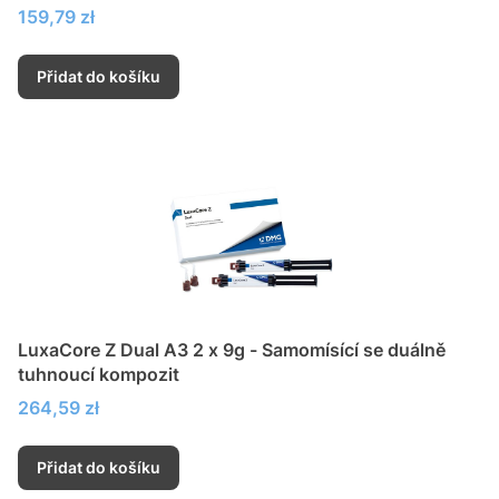
Cena
159,79 zł
Přidat do košíku
LuxaCore Z Dual A3 2 x 9g - Samomísící se duálně
tuhnoucí kompozit
Cena
264,59 zł
Přidat do košíku