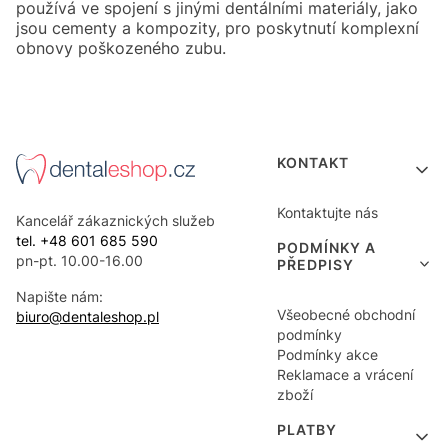
používá ve spojení s jinými dentálními materiály, jako
jsou cementy a kompozity, pro poskytnutí komplexní
obnovy poškozeného zubu.
Menu v zápatí
KONTAKT
Kontaktujte nás
Kancelář zákaznických služeb
tel. +48 601 685 590
PODMÍNKY A
pn-pt. 10.00-16.00
PŘEDPISY
Napište nám:
Všeobecné obchodní
biuro@dentaleshop.pl
podmínky
Podmínky akce
Reklamace a vrácení
zboží
PLATBY