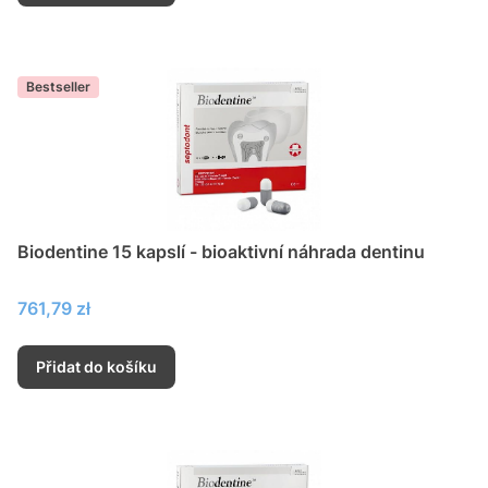
Bestseller
Biodentine 15 kapslí - bioaktivní náhrada dentinu
Cena
761,79 zł
Přidat do košíku