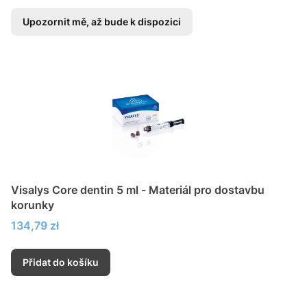
Upozornit mě, až bude k dispozici
Visalys Core dentin 5 ml - Materiál pro dostavbu
korunky
Cena
134,79 zł
Přidat do košíku