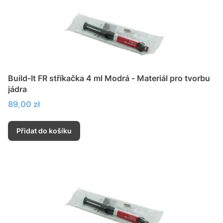
Build-It FR stříkačka 4 ml Modrá - Materiál pro tvorbu
jádra
Cena
89,00 zł
Přidat do košíku