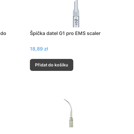
ndo
Špička datel G1 pro EMS scaler
Cena
18,89 zł
Přidat do košíku