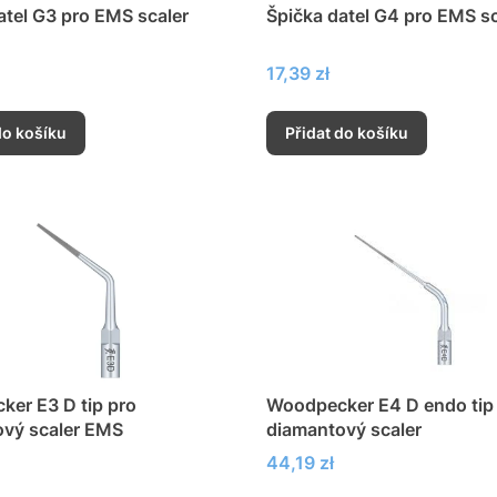
atel G3 pro EMS scaler
Špička datel G4 pro EMS sc
Cena
17,39 zł
do košíku
Přidat do košíku
er E3 D tip pro
Woodpecker E4 D endo tip
ový scaler EMS
diamantový scaler
Cena
44,19 zł