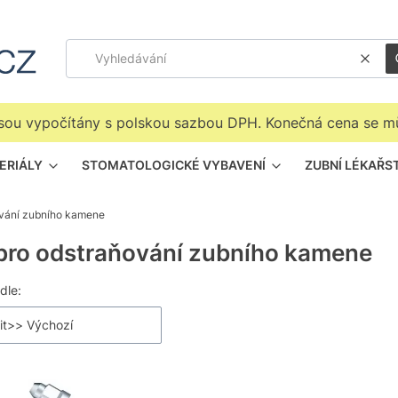
Jasn
 jsou vypočítány s polskou sazbou DPH. Konečná cena se m
ERIÁLY
STOMATOLOGICKÉ VYBAVENÍ
ZUBNÍ LÉKAŘS
ování zubního kamene
pro odstraňování zubního kamene
m produktů
dle:
it>> Výchozí