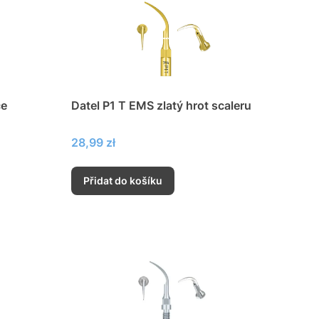
če
Datel P1 T EMS zlatý hrot scaleru
Cena
28,99 zł
Přidat do košíku