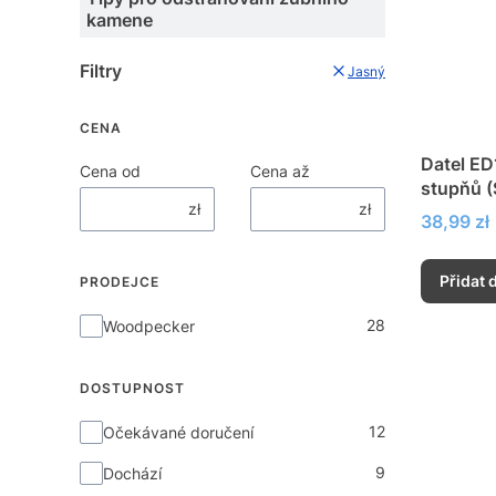
kamene
Filtry
Jasný
CENA
Datel ED
Cena od
Cena až
stupňů (
zł
zł
Cena
38,99 zł
Přidat 
PRODEJCE
Prodejce
28
Woodpecker
DOSTUPNOST
Dostupnost
12
Očekávané doručení
9
Dochází