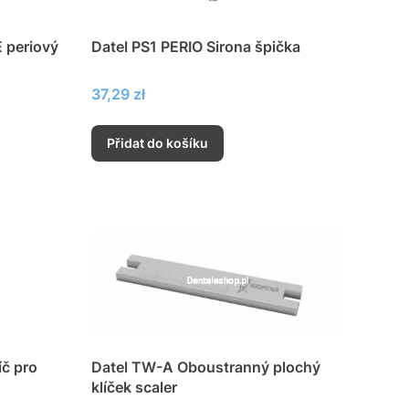
 periový
Datel PS1 PERIO Sirona špička
Cena
37,29 zł
Přidat do košíku
č pro
Datel TW-A Oboustranný plochý
klíček scaler