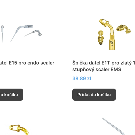
atel E15 pro endo scaler
Špička datel E1T pro zlatý 
stupňový scaler EMS
Cena
38,89 zł
do košíku
Přidat do košíku