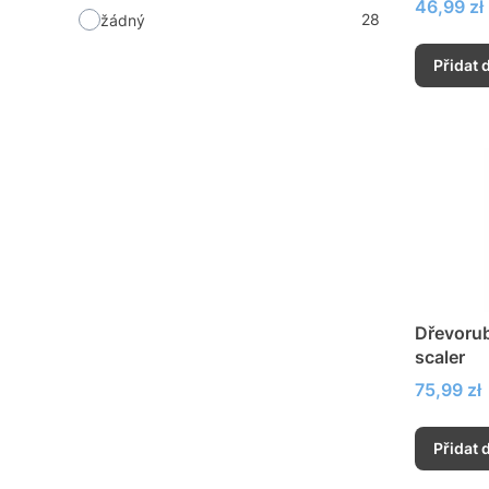
Cena
46,99 zł
28
žádný
Přidat 
Dřevorub
scaler
Cena
75,99 zł
Přidat 