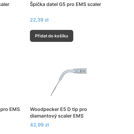
aler
Špička datel G5 pro EMS scaler
Cena
22,39 zł
Přidat do košíku
 pro EMS
Woodpecker E5 D tip pro
diamantový scaler EMS
Cena
42,99 zł