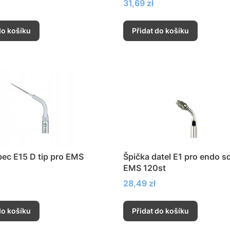
Cena
31,69 zł
do košíku
Přidat do košíku
ec E15 D tip pro EMS
Špička datel E1 pro endo sc
EMS 120st
Cena
28,49 zł
do košíku
Přidat do košíku