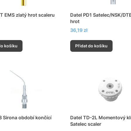
 T EMS zlatý hrot scaleru
Datel PD1 Satelec/NSK/DTE
hrot
Cena
36,19 zł
do košíku
Přidat do košíku
3 Sirona období končící
Datel TD-2L Momentový klí
Satelec scaler