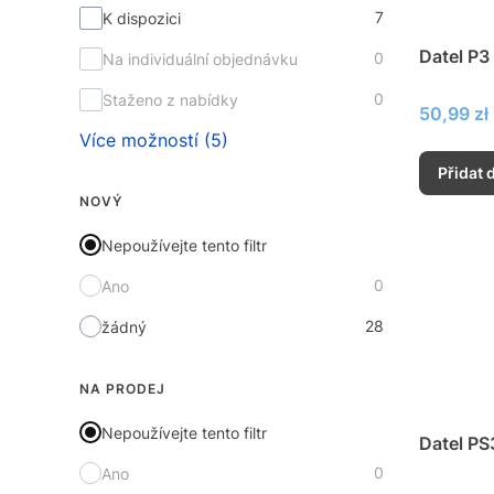
7
K dispozici
Datel P3
0
Na individuální objednávku
0
Staženo z nabídky
Cena
50,99 zł
Více možností (5)
Přidat 
NOVÝ
Nepoužívejte tento filtr
0
Ano
28
žádný
NA PRODEJ
Nepoužívejte tento filtr
Datel PS
0
Ano