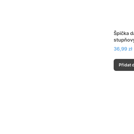
Špička d
stupňov
Cena
36,99 zł
Přidat 