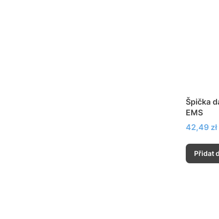
Špička d
EMS
Cena
42,49 zł
Přidat 