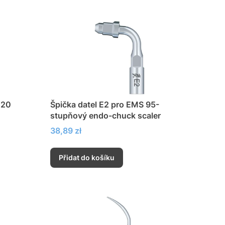
120
Špička datel E2 pro EMS 95-
stupňový endo-chuck scaler
Cena
38,89 zł
Přidat do košíku