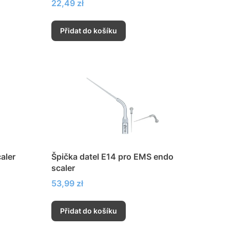
Cena
22,49 zł
Přidat do košíku
aler
Špička datel E14 pro EMS endo
scaler
Cena
53,99 zł
Přidat do košíku