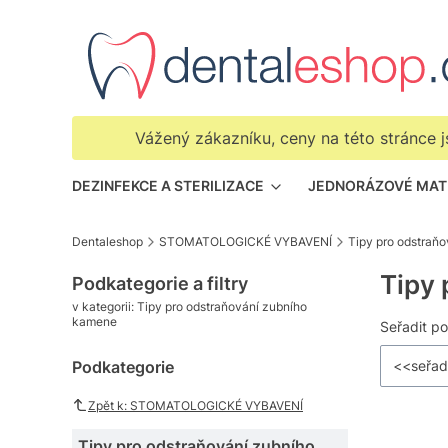
Vážený zákazníku, ceny na této stránce
DEZINFEKCE A STERILIZACE
JEDNORÁZOVÉ MAT
Dentaleshop
STOMATOLOGICKÉ VYBAVENÍ
Tipy pro odstraň
Tipy 
Podkategorie a filtry
v kategorii: Tipy pro odstraňování zubního
kamene
Sezna
Seřadit po
Podkategorie
<<seřad
Zpět k: STOMATOLOGICKÉ VYBAVENÍ
Tipy pro odstraňování zubního