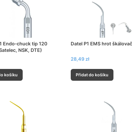
1 Endo-chuck tip 120
Datel P1 EMS hrot škálova
Satelec, NSK, DTE)
Cena
28,49 zł
do košíku
Přidat do košíku