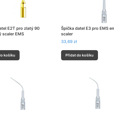
atel E2T pro zlatý 90
Špička datel E3 pro EMS e
ý scaler EMS
scaler
Cena
33,69 zł
do košíku
Přidat do košíku