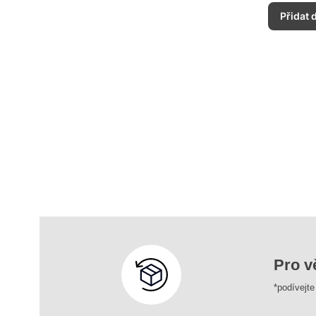
Přidat 
Pro v
*podívejt