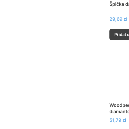
Špička d
Cena
29,69 zł
Přidat 
Woodpeck
diamant
Cena
51,79 zł